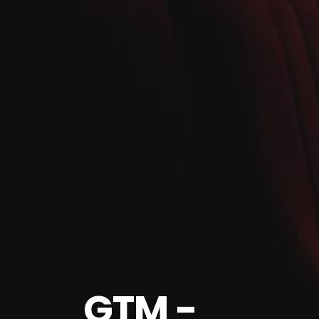
GTM -